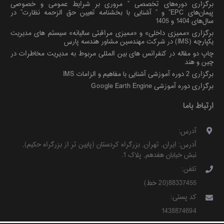
برگزاری دوره‌های تخصصی ” مروری بر شرایط عمومی و خصوصی
پیمان‌های EPC” و ” آشنایی با بخشنامه تعیین حق الزحمه نظارت” در
سال‌های 1404 و 1405
برگزاری «ممیزی داخلی» و «ممیزی مراقبتی سالیانه» سیستم های مدیریت
یکپارچه (IMS) در شرکت مهندسین مشاور هندسه پارس
چاپ دو مقاله در کنفرانس های بین المللی مربوط به مدیریت مخاطرات در
چین و هند
برگزاری 2 دوره آموزشی آشنایی با مفاهیم و الزامات IMS
برگزاری دوره آموزشی Google Earth Engine
ارتباط باما
آدرس:
آدرس:
ایران
,
تهران
,
بزرگراه کردستان (پایین تر از بزرگراه حکیم)
,
نبش خیابان هفدهم, پلاک 1
.
تلفن:
88337455(20 خط)
کد پستی:
1438874694