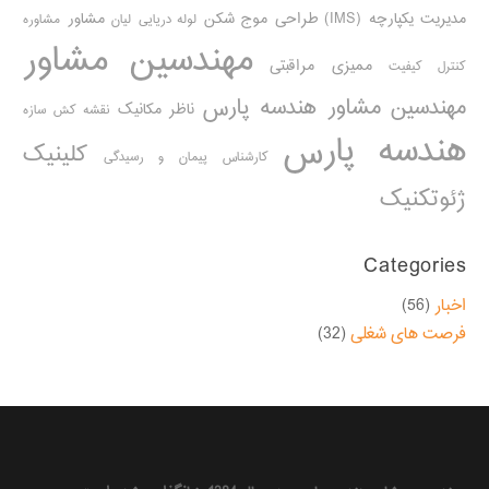
مدیریت یکپارچه (IMS)
طراحی موج شکن
مشاور
لوله دریایی
لیان
مشاوره
مهندسین مشاور
ممیزی مراقبتی
کنترل کیفیت
مهندسین مشاور هندسه پارس
ناظر مکانیک
نقشه کش سازه
هندسه پارس
کلینیک
کارشناس پیمان و رسیدگی
ژئوتکنیک
Categories
اخبار
(56)
فرصت های شغلی
(32)