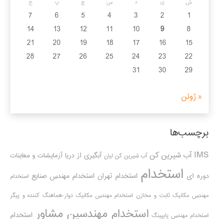
ش
ی
د
س
چ
پ
ج
7
6
5
4
3
2
1
14
13
12
11
10
9
8
21
20
19
18
17
16
15
28
27
26
25
24
23
22
31
30
29
« ژوئن
برچسب‌ها
IMS
آب شیرین کن
آبگیری از دریا
آزمایشات و معاینات
آب شیرین کن لیان
استخدام
دوره ای
استخدام تهران
استخدام مهندس صنایع
استخدام
مهندس مکانیک ثابت و مخازن
استخدام مهندس مکانیک دوار-هماهنگ کننده و پیگر
استخدام مهندسین مشاور
استخدام
استخدام مهندس پایپینگ