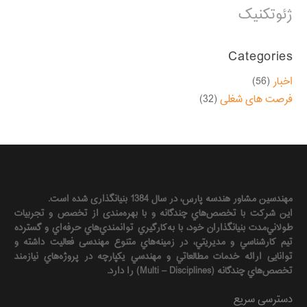
ژئوتکنیک
Categories
اخبار
(56)
فرصت های شغلی
(32)
مهندسين مشاور هندسه‌ پارس، در سال 1384 بنیانگذاری شده است.
این شرکت با تخصص‌هاي چندگانه و با بهره‌مندی از تخصص و تجربيات
طولاني‌مدت بنيانگذاران خود، با به‌كارگيري توانمندي‌هاي حرفه‌اي و گسترده
تيم كارشناسي و مديريتي، در زمينه‌هاي متنوع مهندسی فعاليت داشته و
توانایی ارائه خدمات مطالعاتي و مهندسي يكپارچه در پروژه‌هاي نيازمند
تخصص‌هاي چندگانه (Multi – Disciplines) را دارد.
دسترسی سریع