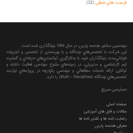
فرصت های شغلی
(32)
مهندسين مشاور هندسه‌ پارس، در سال 1384 بنیانگذاری شده است.
این شرکت با تخصص‌هاي چندگانه و با بهره‌مندی از تخصص و تجربيات
طولاني‌مدت بنيانگذاران خود، با به‌كارگيري توانمندي‌هاي حرفه‌اي و گسترده
تيم كارشناسي و مديريتي، در زمينه‌هاي متنوع مهندسی فعاليت داشته و
توانایی ارائه خدمات مطالعاتي و مهندسي يكپارچه در پروژه‌هاي نيازمند
تخصص‌هاي چندگانه (Multi – Disciplines) را دارد.
دسترسی سریع
صفحه اصلی
مقالات و فایل های آموزشی
رضایت نامه ها و تقدیر نامه ها
معرفی هندسه پارس
پروژه ها