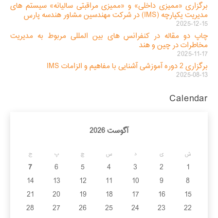
برگزاری «ممیزی داخلی» و «ممیزی مراقبتی سالیانه» سیستم های
مدیریت یکپارچه (IMS) در شرکت مهندسین مشاور هندسه پارس
2025-12-15
چاپ دو مقاله در کنفرانس های بین المللی مربوط به مدیریت
مخاطرات در چین و هند
2025-11-17
برگزاری 2 دوره آموزشی آشنایی با مفاهیم و الزامات IMS
2025-08-13
Calendar
آگوست 2026
ش
ی
د
س
چ
پ
ج
7
6
5
4
3
2
1
14
13
12
11
10
9
8
21
20
19
18
17
16
15
28
27
26
25
24
23
22