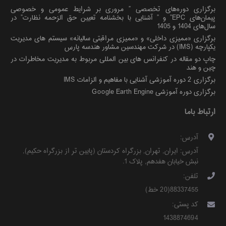
برگزاری دوره‌های تخصصی ” مروری بر شرایط عمومی و خصوصی
پیمان‌های EPC” و ” آشنایی با بخشنامه تعیین حق الزحمه نظارت” در
سال‌های 1404 و 1405
برگزاری «ممیزی داخلی» و «ممیزی مراقبتی سالیانه» سیستم های مدیریت
یکپارچه (IMS) در شرکت مهندسین مشاور هندسه پارس
چاپ دو مقاله در کنفرانس های بین المللی مربوط به مدیریت مخاطرات در
چین و هند
برگزاری 2 دوره آموزشی آشنایی با مفاهیم و الزامات IMS
برگزاری دوره آموزشی Google Earth Engine
ارتباط باما
آدرس:
آدرس:
ایران
,
تهران
,
بزرگراه کردستان (پایین تر از بزرگراه حکیم)
,
نبش خیابان هفدهم, پلاک 1
.
تلفن:
88337455(20 خط)
کد پستی:
1438874694