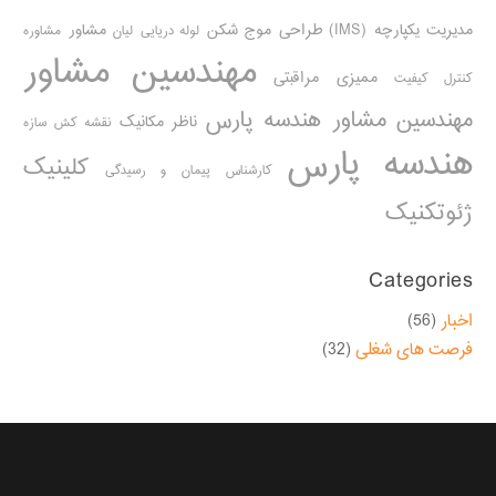
مدیریت یکپارچه (IMS)
طراحی موج شکن
مشاور
لوله دریایی
لیان
مشاوره
مهندسین مشاور
ممیزی مراقبتی
کنترل کیفیت
مهندسین مشاور هندسه پارس
ناظر مکانیک
نقشه کش سازه
هندسه پارس
کلینیک
کارشناس پیمان و رسیدگی
ژئوتکنیک
Categories
اخبار
(56)
فرصت های شغلی
(32)