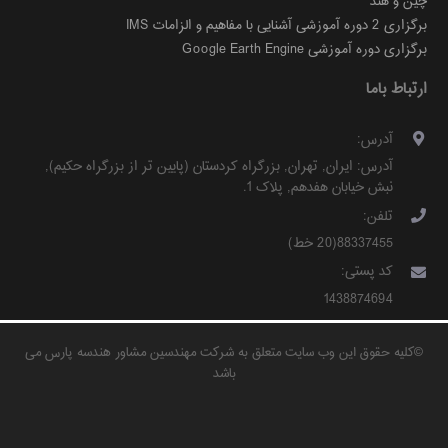
چین و هند
برگزاری 2 دوره آموزشی آشنایی با مفاهیم و الزامات IMS
برگزاری دوره آموزشی Google Earth Engine
ارتباط باما
آدرس:
آدرس:
ایران
,
تهران
,
بزرگراه کردستان (پایین تر از بزرگراه حکیم)
,
نبش خیابان هفدهم, پلاک 1
.
تلفن:
88337455(20 خط)
کد پستی:
1438874694
©
کلیه حقوق این وب سایت متعلق به شرکت مهندسین مشاور هندسه پارس می
باشد