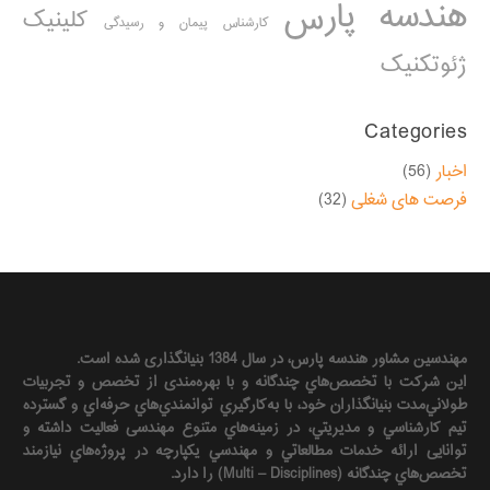
هندسه پارس
کلینیک
کارشناس پیمان و رسیدگی
ژئوتکنیک
Categories
اخبار
(56)
فرصت های شغلی
(32)
مهندسين مشاور هندسه‌ پارس، در سال 1384 بنیانگذاری شده است.
این شرکت با تخصص‌هاي چندگانه و با بهره‌مندی از تخصص و تجربيات
طولاني‌مدت بنيانگذاران خود، با به‌كارگيري توانمندي‌هاي حرفه‌اي و گسترده
تيم كارشناسي و مديريتي، در زمينه‌هاي متنوع مهندسی فعاليت داشته و
توانایی ارائه خدمات مطالعاتي و مهندسي يكپارچه در پروژه‌هاي نيازمند
تخصص‌هاي چندگانه (Multi – Disciplines) را دارد.