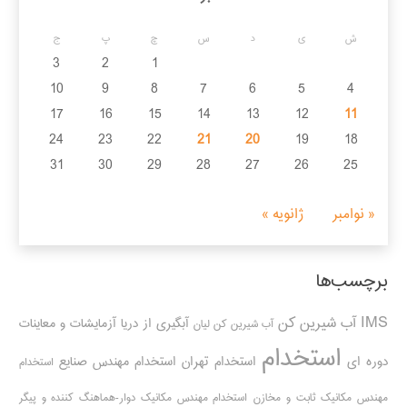
ش
ی
د
س
چ
پ
ج
3
2
1
10
9
8
7
6
5
4
17
16
15
14
13
12
11
24
23
22
21
20
19
18
31
30
29
28
27
26
25
« نوامبر
ژانویه »
برچسب‌ها
IMS
آب شیرین کن
آبگیری از دریا
آزمایشات و معاینات
آب شیرین کن لیان
استخدام
دوره ای
استخدام تهران
استخدام مهندس صنایع
استخدام
مهندس مکانیک ثابت و مخازن
استخدام مهندس مکانیک دوار-هماهنگ کننده و پیگر