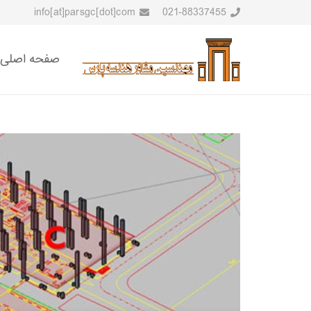
info[at]parsgc[dot]com
021-88337455
صفحه اصلی