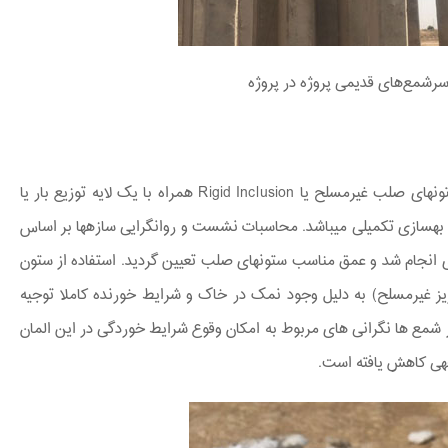
رشمع‌های قدیمی پروژه در پروژه
(د) طرح این مهندسین مشاور شامل اجرای ستون‏های صلب غیرمسلح یا Rigid Inclusion همراه با یک لایه توزیع بار یا
نگی به عنوان طرح بهسازی تکمیلی می‏باشد. محاسبات نشست و روانگرایی سازه‏ها بر اساس
انجام شد و عمق مناسب ستون‏های صلب تعیین گردید. استفاده از ستون
 غیرمسلح) به دلیل وجود نمک در خاک و شرایط خورنده کاملا توجیه
ز شمع ها نگرانی های مربوط به امکان وقوع شرایط خوردگی در این المان
جهی کاهش یافته است.