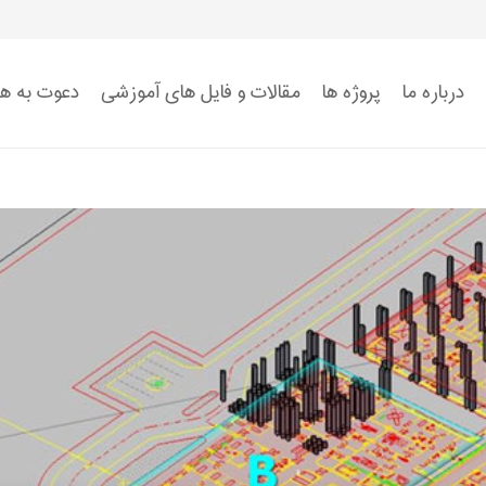
درباره ما
پروژه ها
مقالات و فایل های آموزشی
دعوت به ه
استاندارد ISO 9001
استاندارد ISO 14001
استاندارد ISO 45001:2018
ضوابط سیستم HSE