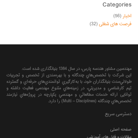
Categories
اخبار
(56)
فرصت های شغلی
(32)
مهندسين مشاور هندسه‌ پارس، در سال 1384 بنیانگذاری شده است.
این شرکت با تخصص‌هاي چندگانه و با بهره‌مندی از تخصص و تجربيات
طولاني‌مدت بنيانگذاران خود، با به‌كارگيري توانمندي‌هاي حرفه‌اي و گسترده
تيم كارشناسي و مديريتي، در زمينه‌هاي متنوع مهندسی فعاليت داشته و
توانایی ارائه خدمات مطالعاتي و مهندسي يكپارچه در پروژه‌هاي نيازمند
تخصص‌هاي چندگانه (Multi – Disciplines) را دارد.
دسترسی سریع
صفحه اصلی
مقالات و فایل های آموزشی