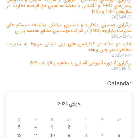
برگزاری دوره‌های تخصصی ” مروری بر شرایط عمومی و خصوصی
پیمان‌های EPC” و ” آشنایی با بخشنامه تعیین حق الزحمه نظارت” در
سال‌های 1404 و 1405
2026-06-13
برگزاری «ممیزی داخلی» و «ممیزی مراقبتی سالیانه» سیستم های
مدیریت یکپارچه (IMS) در شرکت مهندسین مشاور هندسه پارس
2025-12-15
چاپ دو مقاله در کنفرانس های بین المللی مربوط به مدیریت
مخاطرات در چین و هند
2025-11-17
برگزاری 2 دوره آموزشی آشنایی با مفاهیم و الزامات IMS
2025-08-13
Calendar
جولای 2024
ش
ی
د
س
چ
پ
ج
5
4
3
2
1
12
11
10
9
8
7
6