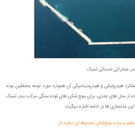
در صادراتی خدماتی تمبک
رد هیدرولیکی و هیدرودینامیکی آن همواره مورد توجه محققین بوده
اده از مدل ­های عددی، برای موج­ شکن­ های توده سنگی مرکب بندر تمبک
ن مدل­سازی ­ها در ادامه اشاره می­گردد:
ظم و سازه مو‌ج‌شکن صندوقه ای حفره دار