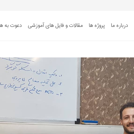
درباره ما
پروژه ها
مقالات و فایل های آموزشی
دعوت به ه
استاندارد ISO 9001
استاندارد ISO 14001
استاندارد ISO 45001:2018
ضوابط سیستم HSE