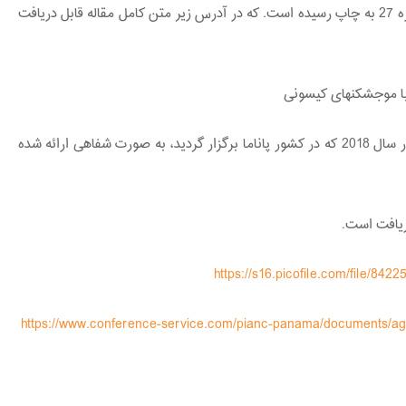
این مقاله در نشریه مهندسی دریا دوره 14 شماره 27 به چاپ رسیده است. که در آدرس زیر متن کامل مقاله قابل دریافت
ا موج­شکن­های کیسونی
این مقاله در سی و چهارمین کنفرانس پیانک در سال 2018 که در کشور پاناما برگزار گردید، به صورت شفاهی ارائه شده
ریافت است.
https://s16.picofile.com/file/8
https://www.conference-service.com/pianc-panama/documents/age