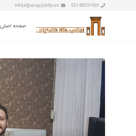
info[at]parsgc[dot]com
021-88337455
صفحه اصلی