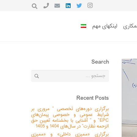
مکاری
لینکهای مهم
Search
جستجو
برای:
Recent Posts
برگزاری دوره‌های تخصصی ” مروری بر
شرایط عمومی و خصوصی پیمان‌های
EPC” و ” آشنایی با بخشنامه تعیین حق
الزحمه نظارت” در سال‌های 1404 و 1405
برگزاری «ممیزی داخلی» و «ممیزی