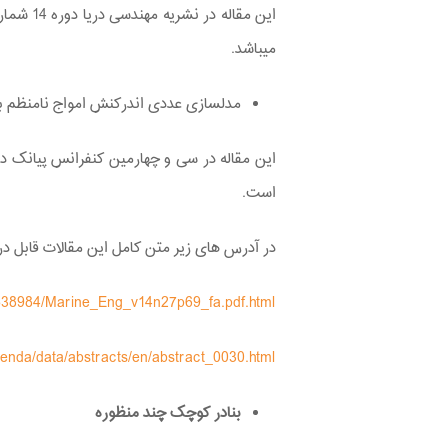
می­باشد.
مدل­سازی عددی اندرکنش امواج نامنظم ب
است.
در آدرس ­های زیر متن کامل این مقالات قابل د
422538984/Marine_Eng_v14n27p69_fa.pdf.html
nda/data/abstracts/en/abstract_0030.html
بنادر کوچک چند منظوره