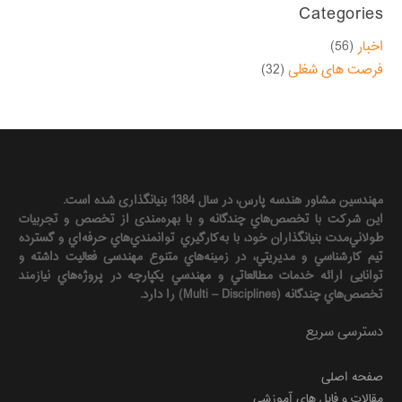
Categories
اخبار
(56)
فرصت های شغلی
(32)
مهندسين مشاور هندسه‌ پارس، در سال 1384 بنیانگذاری شده است.
این شرکت با تخصص‌هاي چندگانه و با بهره‌مندی از تخصص و تجربيات
طولاني‌مدت بنيانگذاران خود، با به‌كارگيري توانمندي‌هاي حرفه‌اي و گسترده
تيم كارشناسي و مديريتي، در زمينه‌هاي متنوع مهندسی فعاليت داشته و
توانایی ارائه خدمات مطالعاتي و مهندسي يكپارچه در پروژه‌هاي نيازمند
تخصص‌هاي چندگانه (Multi – Disciplines) را دارد.
دسترسی سریع
صفحه اصلی
مقالات و فایل های آموزشی