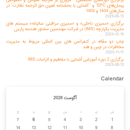
برگزاری دوره‌های تخصصی ” مروری بر شرایط عمومی و خصوصی
پیمان‌های EPC” و ” آشنایی با بخشنامه تعیین حق الزحمه نظارت” در
سال‌های 1404 و 1405
2026-06-13
برگزاری «ممیزی داخلی» و «ممیزی مراقبتی سالیانه» سیستم های
مدیریت یکپارچه (IMS) در شرکت مهندسین مشاور هندسه پارس
2025-12-15
چاپ دو مقاله در کنفرانس های بین المللی مربوط به مدیریت
مخاطرات در چین و هند
2025-11-17
برگزاری 2 دوره آموزشی آشنایی با مفاهیم و الزامات IMS
2025-08-13
Calendar
آگوست 2026
ش
ی
د
س
چ
پ
ج
7
6
5
4
3
2
1
14
13
12
11
10
9
8