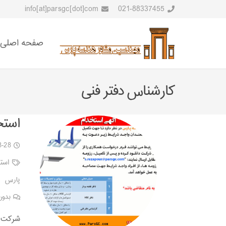
info[at]parsgc[dot]com
021-88337455
صفحه اصلی
کارشناس دفتر فنی
استخ
8-28
است
پارس
بدون
شرکت م