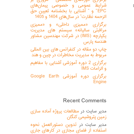
شرایط عمومی و خصوصی پیمان‌های
با
EPC” و ” آشنایی با بخشنامه تعیین حق
الزحمه نظارت” در سال‌های 1404 و 1405
برگزاری «ممیزی داخلی» و «ممیزی
مراقبتی سالیانه» سیستم های مدیریت
یکپارچه (IMS) در شرکت مهندسین مشاور
هندسه پارس
چاپ دو مقاله در کنفرانس های بین المللی
مربوط به مدیریت مخاطرات در چین و هند
برگزاری 2 دوره آموزشی آشنایی با مفاهیم
و الزامات IMS
برگزاری دوره آموزشی Google Earth
Engine
Recent Comments
مدیر سایت
در
مطالعات پروژه آماده سازی
زمین پتروشیمی کنگان
مدیر سایت
در
تدوین دستورالعمل نحوه
استفاده از فضای مجازی در کارهای جاری