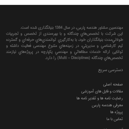
مهندسين مشاور هندسه‌ پارس، در سال 1384 بنیانگذاری شده است.
این شرکت با تخصص‌هاي چندگانه و با بهره‌مندی از تخصص و تجربيات
طولاني‌مدت بنيانگذاران خود، با به‌كارگيري توانمندي‌هاي حرفه‌اي و گسترده
تيم كارشناسي و مديريتي، در زمينه‌هاي متنوع مهندسی فعاليت داشته و
توانایی ارائه خدمات مطالعاتي و مهندسي يكپارچه در پروژه‌هاي نيازمند
تخصص‌هاي چندگانه (Multi – Disciplines) را دارد.
دسترسی سریع
صفحه اصلی
مقالات و فایل های آموزشی
رضایت نامه ها و تقدیر نامه ها
معرفی هندسه پارس
پروژه ها
تماس با ما