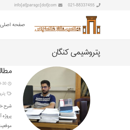
info[at]parsgc[dot]com
021-88337455
صفحه اصلی
پتروشیمی کنگان
مطال
9-30
پترو
شرح خب
پروژه آ
موقعیت