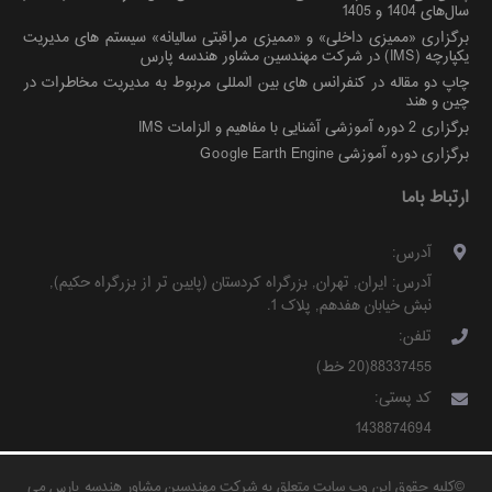
سال‌های 1404 و 1405
برگزاری «ممیزی داخلی» و «ممیزی مراقبتی سالیانه» سیستم های مدیریت
یکپارچه (IMS) در شرکت مهندسین مشاور هندسه پارس
چاپ دو مقاله در کنفرانس های بین المللی مربوط به مدیریت مخاطرات در
چین و هند
برگزاری 2 دوره آموزشی آشنایی با مفاهیم و الزامات IMS
برگزاری دوره آموزشی Google Earth Engine
ارتباط باما
آدرس:
آدرس:
ایران
,
تهران
,
بزرگراه کردستان (پایین تر از بزرگراه حکیم)
,
نبش خیابان هفدهم, پلاک 1
.
تلفن:
88337455(20 خط)
کد پستی:
1438874694
©
کلیه حقوق این وب سایت متعلق به شرکت مهندسین مشاور هندسه پارس می