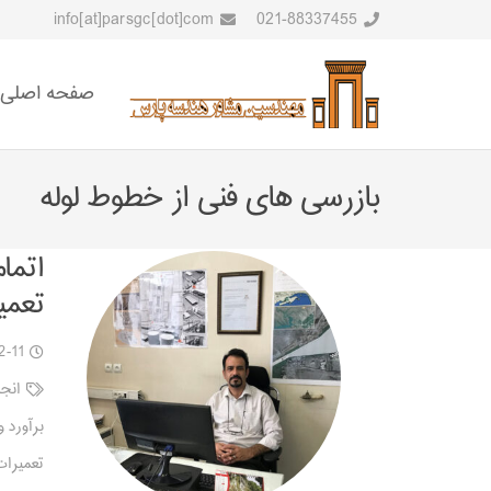
info[at]parsgc[dot]com
021-88337455
صفحه اصلی
بازرسی های فنی از خطوط لوله
اتما
تعمی
2-11
انجا
برآورد و
تعمیرات