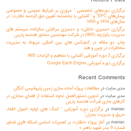
Recent Posts
برگزاری دوره‌های تخصصی ” مروری بر شرایط عمومی و خصوصی
پیمان‌های EPC” و ” آشنایی با بخشنامه تعیین حق الزحمه نظارت” در
سال‌های 1404 و 1405
برگزاری «ممیزی داخلی» و «ممیزی مراقبتی سالیانه» سیستم های
مدیریت یکپارچه (IMS) در شرکت مهندسین مشاور هندسه پارس
چاپ دو مقاله در کنفرانس های بین المللی مربوط به مدیریت
مخاطرات در چین و هند
برگزاری 2 دوره آموزشی آشنایی با مفاهیم و الزامات IMS
برگزاری دوره آموزشی Google Earth Engine
Recent Comments
مدیر سایت
در
مطالعات پروژه آماده سازی زمین پتروشیمی کنگان
مدیر سایت
در
تدوین دستورالعمل نحوه استفاده از فضای مجازی در
کارهای جاری شرکت هندسه پارس
maniac
در
برگزاری دوره آموزشی ” کمک های اولیه، اصول اطفاء
حریق و مدیریت بحران”
maniac
در
آغاز پروژه «نظارت بر تعمیرات اساسی اسکله فلزی شناور
شماره 9 بندر شهید باهنر »