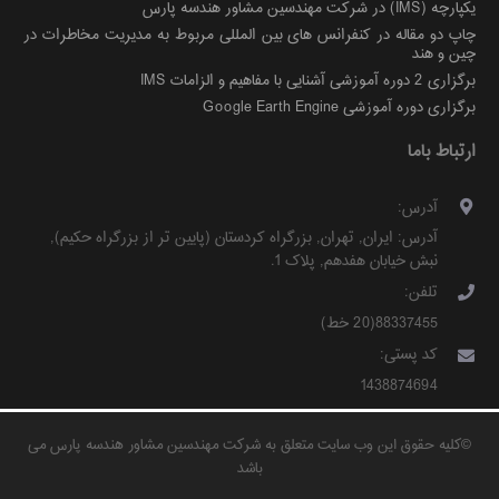
یکپارچه (IMS) در شرکت مهندسین مشاور هندسه پارس
چاپ دو مقاله در کنفرانس های بین المللی مربوط به مدیریت مخاطرات در
چین و هند
برگزاری 2 دوره آموزشی آشنایی با مفاهیم و الزامات IMS
برگزاری دوره آموزشی Google Earth Engine
ارتباط باما
آدرس:
آدرس:
ایران
,
تهران
,
بزرگراه کردستان (پایین تر از بزرگراه حکیم)
,
نبش خیابان هفدهم, پلاک 1
.
تلفن:
88337455(20 خط)
کد پستی:
1438874694
©
کلیه حقوق این وب سایت متعلق به شرکت مهندسین مشاور هندسه پارس می
باشد