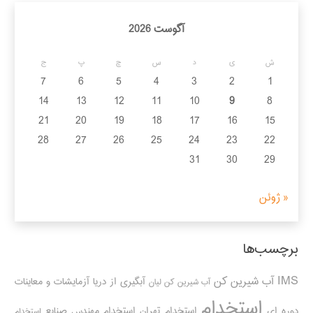
آگوست 2026
ش
ی
د
س
چ
پ
ج
7
6
5
4
3
2
1
14
13
12
11
10
9
8
21
20
19
18
17
16
15
28
27
26
25
24
23
22
31
30
29
« ژوئن
برچسب‌ها
IMS
آب شیرین کن
آبگیری از دریا
آزمایشات و معاینات
آب شیرین کن لیان
استخدام
دوره ای
استخدام تهران
استخدام مهندس صنایع
استخدام