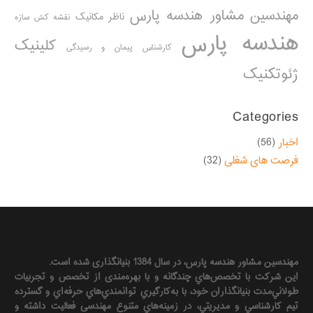
مهندسین مشاور هندسه پارس
ناظر مکانیک
نقشه کش سازه
هندسه پارس
کلینیک
کارشناس پیمان و رسیدگی
ژئوتکنیک
Categories
اخبار
(56)
فرصت های شغلی
(32)
مهندسين مشاور هندسه‌ پارس، در سال 1384 بنیانگذاری شده است.
این شرکت با تخصص‌هاي چندگانه و با بهره‌مندی از تخصص و تجربيات
طولاني‌مدت بنيانگذاران خود، با به‌كارگيري توانمندي‌هاي حرفه‌اي و گسترده
تيم كارشناسي و مديريتي، در زمينه‌هاي متنوع مهندسی فعاليت داشته و