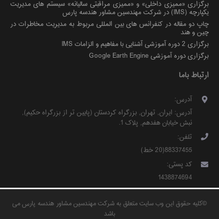
برگزاری «ممیزی داخلی» و «ممیزی مراقبتی سالیانه» سیستم های مدیریت
یکپارچه (IMS) در شرکت مهندسین مشاور هندسه پارس
چاپ دو مقاله در کنفرانس های بین المللی مربوط به مدیریت مخاطرات در
چین و هند
برگزاری 2 دوره آموزشی آشنایی با مفاهیم و الزامات IMS
برگزاری دوره آموزشی Google Earth Engine
ارتباط باما
آدرس:
آدرس:
ایران
,
تهران
,
بزرگراه کردستان (پایین تر از بزرگراه حکیم)
,
نبش خیابان هفدهم, پلاک 1
.
تلفن:
88337455(20 خط)
کد پستی:
1438874694
©
کلیه حقوق این وب سایت متعلق به شرکت مهندسین مشاور هندسه پارس می
باشد