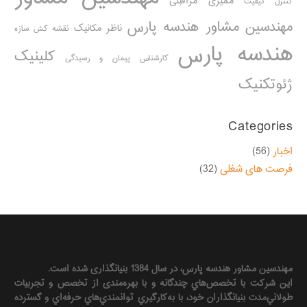
ممیزی مراقبتی
کنترل کیفیت
مهندسین مشاور هندسه پارس
ناظر مکانیک
نقشه کش سازه
هندسه پارس
کلینیک
کارشناس پیمان و رسیدگی
ژئوتکنیک
Categories
اخبار
(56)
فرصت های شغلی
(32)
مهندسين مشاور هندسه‌ پارس، در سال 1384 بنیانگذاری شده است.
این شرکت با تخصص‌هاي چندگانه و با بهره‌مندی از تخصص و تجربيات
طولاني‌مدت بنيانگذاران خود، با به‌كارگيري توانمندي‌هاي حرفه‌اي و گسترده