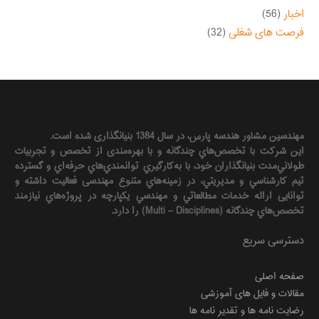
اخبار
(56)
فرصت های شغلی
(32)
مهندسين مشاور هندسه‌ پارس، در سال 1384 بنیانگذاری شده است.
این شرکت با تخصص‌هاي چندگانه و با بهره‌مندی از تخصص و تجربيات
طولاني‌مدت بنيانگذاران خود، با به‌كارگيري توانمندي‌هاي حرفه‌اي و گسترده
تيم كارشناسي و مديريتي، در زمينه‌هاي متنوع مهندسی فعاليت داشته و
توانایی ارائه خدمات مطالعاتي و مهندسي يكپارچه در پروژه‌هاي نيازمند
تخصص‌هاي چندگانه (Multi – Disciplines) را دارد.
دسترسی سریع
صفحه اصلی
مقالات و فایل های آموزشی
رضایت نامه ها و تقدیر نامه ها