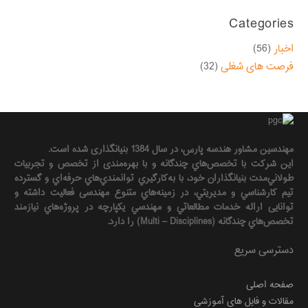
Categories
اخبار
(56)
فرصت های شغلی
(32)
مهندسين مشاور هندسه‌ پارس، در سال 1384 بنیانگذاری شده است.
این شرکت با تخصص‌هاي چندگانه و با بهره‌مندی از تخصص و تجربيات
طولاني‌مدت بنيانگذاران خود، با به‌كارگيري توانمندي‌هاي حرفه‌اي و گسترده
تيم كارشناسي و مديريتي، در زمينه‌هاي متنوع مهندسی فعاليت داشته و
توانایی ارائه خدمات مطالعاتي و مهندسي يكپارچه در پروژه‌هاي نيازمند
تخصص‌هاي چندگانه (Multi – Disciplines) را دارد.
دسترسی سریع
صفحه اصلی
مقالات و فایل های آموزشی