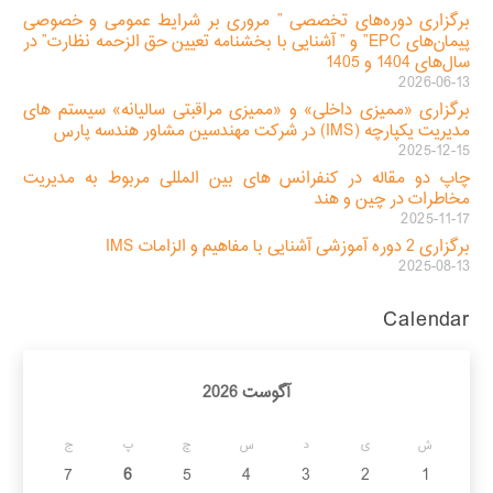
برگزاری دوره‌های تخصصی ” مروری بر شرایط عمومی و خصوصی
پیمان‌های EPC” و ” آشنایی با بخشنامه تعیین حق الزحمه نظارت” در
سال‌های 1404 و 1405
2026-06-13
برگزاری «ممیزی داخلی» و «ممیزی مراقبتی سالیانه» سیستم های
مدیریت یکپارچه (IMS) در شرکت مهندسین مشاور هندسه پارس
2025-12-15
چاپ دو مقاله در کنفرانس های بین المللی مربوط به مدیریت
مخاطرات در چین و هند
2025-11-17
برگزاری 2 دوره آموزشی آشنایی با مفاهیم و الزامات IMS
2025-08-13
Calendar
آگوست 2026
ش
ی
د
س
چ
پ
ج
7
6
5
4
3
2
1