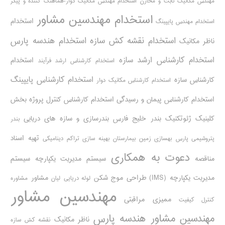
مهندس مکانیک ثابت و مخازن
استخدام مهندس مکانیک دوار-هماهنگ کننده و پیگر
استخدام مهندسین مشاور
استخدام
استخدام مهندس پایپینگ
استخدام نقشه کش سازه
استخدام هندسه پارس
ناظر مکانیک
استخدام کارشناس ارشد سازه
استخدام
استخدام کارشناس ارشد فرآیند
استخدام کارشناس پایپینگ
کارشناس سازه
استخدام کارشناس مکانیک دوار
استخدام کارشناس پیمان و رسیدگی
استخدام کارشناس کنترل پروژه
بخش
کلینیک ژئوتکنیک
بندر خلیج فارس
بندرسازی و سازه های دریایی
بندر
تهیه اسناد
پتروشیمی پارس
بهسازی زمین بیمارستان
بهینه سازی تراکم دینامیکی
دعوت به همکاری
مناقصه
سیستم مدیریت یکپارچه
سیستم
مدیریت یکپارچه (IMS)
طراحی موج شکن
مشاور
لوله دریایی
لیان
مشاوره
مهندسین مشاور
ممیزی مراقبتی
کنترل کیفیت
مهندسین مشاور هندسه پارس
ناظر مکانیک
نقشه کش سازه