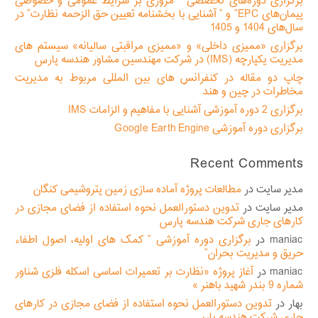
برگزاری دوره‌های تخصصی ” مروری بر شرایط عمومی و خصوصی
پیمان‌های EPC” و ” آشنایی با بخشنامه تعیین حق الزحمه نظارت” در
سال‌های 1404 و 1405
برگزاری «ممیزی داخلی» و «ممیزی مراقبتی سالیانه» سیستم های
مدیریت یکپارچه (IMS) در شرکت مهندسین مشاور هندسه پارس
چاپ دو مقاله در کنفرانس های بین المللی مربوط به مدیریت
مخاطرات در چین و هند
برگزاری 2 دوره آموزشی آشنایی با مفاهیم و الزامات IMS
برگزاری دوره آموزشی Google Earth Engine
Recent Comments
مدیر سایت
در
مطالعات پروژه آماده سازی زمین پتروشیمی کنگان
مدیر سایت
در
تدوین دستورالعمل نحوه استفاده از فضای مجازی در
کارهای جاری شرکت هندسه پارس
maniac
در
برگزاری دوره آموزشی ” کمک های اولیه، اصول اطفاء
حریق و مدیریت بحران”
maniac
در
آغاز پروژه «نظارت بر تعمیرات اساسی اسکله فلزی شناور
شماره 9 بندر شهید باهنر »
بهار
در
تدوین دستورالعمل نحوه استفاده از فضای مجازی در کارهای
جاری شرکت هندسه پارس