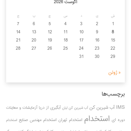
آگوست 2026
ش
ی
د
س
چ
پ
ج
7
6
5
4
3
2
1
14
13
12
11
10
9
8
21
20
19
18
17
16
15
28
27
26
25
24
23
22
31
30
29
« ژوئن
برچسب‌ها
IMS
آب شیرین کن
آبگیری از دریا
آزمایشات و معاینات
آب شیرین کن لیان
استخدام
دوره ای
استخدام تهران
استخدام مهندس صنایع
استخدام