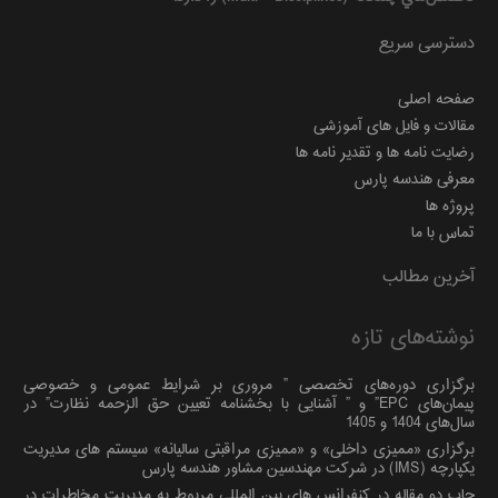
دسترسی سریع
صفحه اصلی
مقالات و فایل های آموزشی
رضایت نامه ها و تقدیر نامه ها
معرفی هندسه پارس
پروژه ها
تماس با ما
آخرین مطالب
نوشته‌های تازه
برگزاری دوره‌های تخصصی ” مروری بر شرایط عمومی و خصوصی
پیمان‌های EPC” و ” آشنایی با بخشنامه تعیین حق الزحمه نظارت” در
سال‌های 1404 و 1405
برگزاری «ممیزی داخلی» و «ممیزی مراقبتی سالیانه» سیستم های مدیریت
یکپارچه (IMS) در شرکت مهندسین مشاور هندسه پارس
چاپ دو مقاله در کنفرانس های بین المللی مربوط به مدیریت مخاطرات در