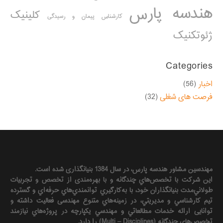
هندسه پارس
کلینیک
کارشناس پیمان و رسیدگی
ژئوتکنیک
Categories
اخبار
(56)
فرصت های شغلی
(32)
مهندسين مشاور هندسه‌ پارس، در سال 1384 بنیانگذاری شده است.
این شرکت با تخصص‌هاي چندگانه و با بهره‌مندی از تخصص و تجربيات
طولاني‌مدت بنيانگذاران خود، با به‌كارگيري توانمندي‌هاي حرفه‌اي و گسترده
تيم كارشناسي و مديريتي، در زمينه‌هاي متنوع مهندسی فعاليت داشته و
توانایی ارائه خدمات مطالعاتي و مهندسي يكپارچه در پروژه‌هاي نيازمند
تخصص‌هاي چندگانه (Multi – Disciplines) را دارد.