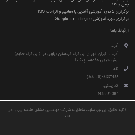
چین و هند
برگزاری 2 دوره آموزشی آشنایی با مفاهیم و الزامات IMS
برگزاری دوره آموزشی Google Earth Engine
ارتباط باما
آدرس:
آدرس:
ایران
,
تهران
,
بزرگراه کردستان (پایین تر از بزرگراه حکیم)
,
نبش خیابان هفدهم, پلاک 1
.
تلفن:
88337455(20 خط)
کد پستی:
1438874694
©
کلیه حقوق این وب سایت متعلق به شرکت مهندسین مشاور هندسه پارس می
باشد