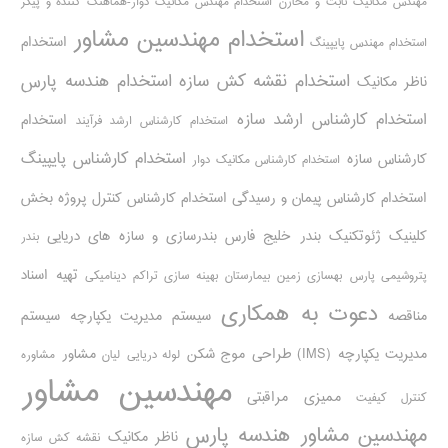
مهندس مکانیک ثابت و مخازن
استخدام مهندس مکانیک دوار-هماهنگ کننده و پیگر
استخدام مهندسین مشاور
استخدام
استخدام مهندس پایپینگ
استخدام نقشه کش سازه
استخدام هندسه پارس
ناظر مکانیک
استخدام کارشناس ارشد سازه
استخدام
استخدام کارشناس ارشد فرآیند
استخدام کارشناس پایپینگ
کارشناس سازه
استخدام کارشناس مکانیک دوار
استخدام کارشناس پیمان و رسیدگی
استخدام کارشناس کنترل پروژه
بخش
کلینیک ژئوتکنیک
بندر خلیج فارس
بندرسازی و سازه های دریایی
بندر
تهیه اسناد
پتروشیمی پارس
بهسازی زمین بیمارستان
بهینه سازی تراکم دینامیکی
دعوت به همکاری
مناقصه
سیستم مدیریت یکپارچه
سیستم
مدیریت یکپارچه (IMS)
طراحی موج شکن
مشاور
لوله دریایی
لیان
مشاوره
مهندسین مشاور
ممیزی مراقبتی
کنترل کیفیت
مهندسین مشاور هندسه پارس
ناظر مکانیک
نقشه کش سازه