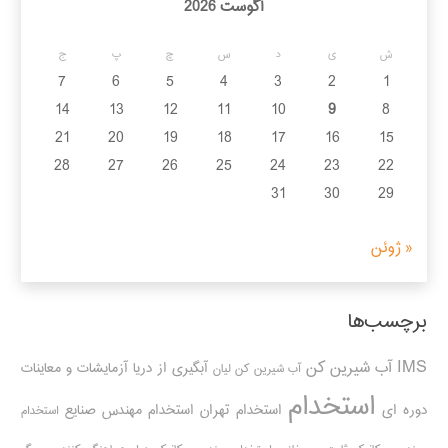
آگوست 2026
ش
ی
د
س
چ
پ
ج
7
6
5
4
3
2
1
14
13
12
11
10
9
8
21
20
19
18
17
16
15
28
27
26
25
24
23
22
31
30
29
« ژوئن
برچسب‌ها
IMS
آب شیرین کن
آبگیری از دریا
آزمایشات و معاینات
آب شیرین کن لیان
استخدام
دوره ای
استخدام تهران
استخدام مهندس صنایع
استخدام