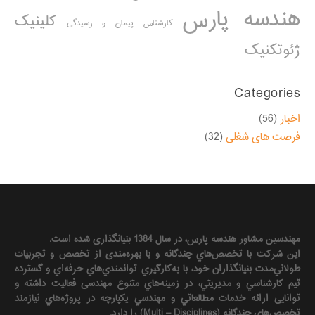
هندسه پارس
کلینیک
کارشناس پیمان و رسیدگی
ژئوتکنیک
Categories
اخبار
(56)
فرصت های شغلی
(32)
مهندسين مشاور هندسه‌ پارس، در سال 1384 بنیانگذاری شده است.
این شرکت با تخصص‌هاي چندگانه و با بهره‌مندی از تخصص و تجربيات
طولاني‌مدت بنيانگذاران خود، با به‌كارگيري توانمندي‌هاي حرفه‌اي و گسترده
تيم كارشناسي و مديريتي، در زمينه‌هاي متنوع مهندسی فعاليت داشته و
توانایی ارائه خدمات مطالعاتي و مهندسي يكپارچه در پروژه‌هاي نيازمند
تخصص‌هاي چندگانه (Multi – Disciplines) را دارد.