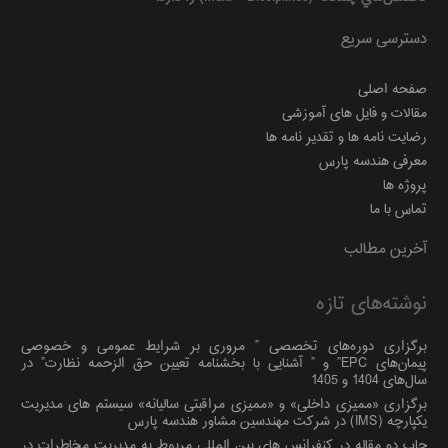
دسترسی سریع
صفحه اصلی
مقالات و فایل های آموزشی
رضایت نامه ها و تقدیر نامه ها
معرفی هندسه پارس
پروژه ها
تماس با ما
آخرین مطالب
نوشته‌های تازه
برگزاری دوره‌های تخصصی ” مروری بر شرایط عمومی و خصوصی
پیمان‌های EPC” و ” آشنایی با بخشنامه تعیین حق الزحمه نظارت” در
سال‌های 1404 و 1405
برگزاری «ممیزی داخلی» و «ممیزی مراقبتی سالیانه» سیستم های مدیریت
یکپارچه (IMS) در شرکت مهندسین مشاور هندسه پارس
چاپ دو مقاله در کنفرانس های بین المللی مربوط به مدیریت مخاطرات در