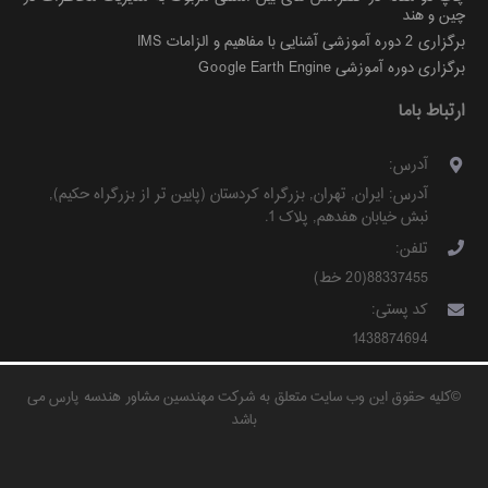
چین و هند
برگزاری 2 دوره آموزشی آشنایی با مفاهیم و الزامات IMS
برگزاری دوره آموزشی Google Earth Engine
ارتباط باما
آدرس:
آدرس:
ایران
,
تهران
,
بزرگراه کردستان (پایین تر از بزرگراه حکیم)
,
نبش خیابان هفدهم, پلاک 1
.
تلفن:
88337455(20 خط)
کد پستی:
1438874694
©
کلیه حقوق این وب سایت متعلق به شرکت مهندسین مشاور هندسه پارس می
باشد