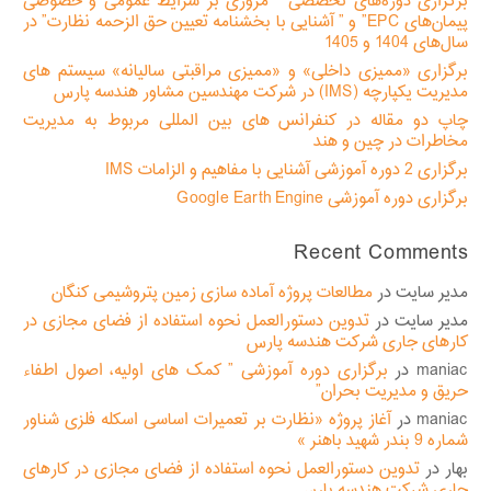
برگزاری دوره‌های تخصصی ” مروری بر شرایط عمومی و خصوصی
پیمان‌های EPC” و ” آشنایی با بخشنامه تعیین حق الزحمه نظارت” در
سال‌های 1404 و 1405
برگزاری «ممیزی داخلی» و «ممیزی مراقبتی سالیانه» سیستم های
مدیریت یکپارچه (IMS) در شرکت مهندسین مشاور هندسه پارس
چاپ دو مقاله در کنفرانس های بین المللی مربوط به مدیریت
مخاطرات در چین و هند
برگزاری 2 دوره آموزشی آشنایی با مفاهیم و الزامات IMS
برگزاری دوره آموزشی Google Earth Engine
Recent Comments
مدیر سایت
در
مطالعات پروژه آماده سازی زمین پتروشیمی کنگان
مدیر سایت
در
تدوین دستورالعمل نحوه استفاده از فضای مجازی در
کارهای جاری شرکت هندسه پارس
maniac
در
برگزاری دوره آموزشی ” کمک های اولیه، اصول اطفاء
حریق و مدیریت بحران”
maniac
در
آغاز پروژه «نظارت بر تعمیرات اساسی اسکله فلزی شناور
شماره 9 بندر شهید باهنر »
بهار
در
تدوین دستورالعمل نحوه استفاده از فضای مجازی در کارهای
جاری شرکت هندسه پارس