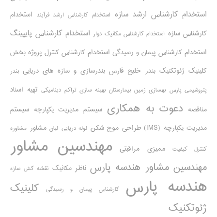
استخدام کارشناس ارشد سازه
استخدام
استخدام کارشناس ارشد فرآیند
استخدام کارشناس پایپینگ
کارشناس سازه
استخدام کارشناس مکانیک دوار
استخدام کارشناس پیمان و رسیدگی
استخدام کارشناس کنترل پروژه
بخش
کلینیک ژئوتکنیک
بندر خلیج فارس
بندرسازی و سازه های دریایی
بندر
تهیه اسناد
پتروشیمی پارس
بهسازی زمین بیمارستان
بهینه سازی تراکم دینامیکی
دعوت به همکاری
مناقصه
سیستم مدیریت یکپارچه
سیستم
مدیریت یکپارچه (IMS)
طراحی موج شکن
مشاور
لوله دریایی
لیان
مشاوره
مهندسین مشاور
ممیزی مراقبتی
کنترل کیفیت
مهندسین مشاور هندسه پارس
ناظر مکانیک
نقشه کش سازه
هندسه پارس
کلینیک
کارشناس پیمان و رسیدگی
ژئوتکنیک