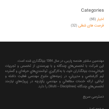
Categories
اخبار
(56)
فرصت های شغلی
(32)
مهندسين مشاور هندسه‌ پارس، در سال 1384 بنیانگذاری شده است.
این شرکت با تخصص‌هاي چندگانه و با بهره‌مندی از تخصص و تجربيات
طولاني‌مدت بنيانگذاران خود، با به‌كارگيري توانمندي‌هاي حرفه‌اي و گسترده
تيم كارشناسي و مديريتي، در زمينه‌هاي متنوع مهندسی فعاليت داشته و
توانایی ارائه خدمات مطالعاتي و مهندسي يكپارچه در پروژه‌هاي نيازمند
تخصص‌هاي چندگانه (Multi – Disciplines) را دارد.
دسترسی سریع
صفحه اصلی