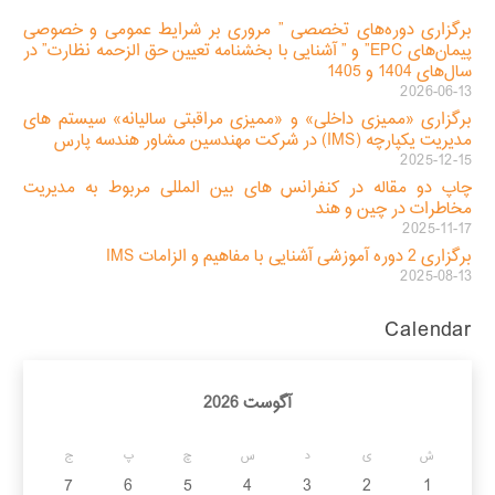
برگزاری دوره‌های تخصصی ” مروری بر شرایط عمومی و خصوصی
پیمان‌های EPC” و ” آشنایی با بخشنامه تعیین حق الزحمه نظارت” در
سال‌های 1404 و 1405
2026-06-13
برگزاری «ممیزی داخلی» و «ممیزی مراقبتی سالیانه» سیستم های
مدیریت یکپارچه (IMS) در شرکت مهندسین مشاور هندسه پارس
2025-12-15
چاپ دو مقاله در کنفرانس های بین المللی مربوط به مدیریت
مخاطرات در چین و هند
2025-11-17
برگزاری 2 دوره آموزشی آشنایی با مفاهیم و الزامات IMS
2025-08-13
Calendar
آگوست 2026
ش
ی
د
س
چ
پ
ج
7
6
5
4
3
2
1