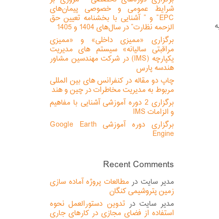
شرایط عمومی و خصوصی پیمان‌های
EPC” و ” آشنایی با بخشنامه تعیین حق
نگ به
الزحمه نظارت” در سال‌های 1404 و 1405
برگزاری «ممیزی داخلی» و «ممیزی
مراقبتی سالیانه» سیستم های مدیریت
یکپارچه (IMS) در شرکت مهندسین مشاور
هندسه پارس
چاپ دو مقاله در کنفرانس های بین المللی
مربوط به مدیریت مخاطرات در چین و هند
برگزاری 2 دوره آموزشی آشنایی با مفاهیم
و الزامات IMS
برگزاری دوره آموزشی Google Earth
Engine
Recent Comments
مدیر سایت
در
مطالعات پروژه آماده سازی
زمین پتروشیمی کنگان
مدیر سایت
در
تدوین دستورالعمل نحوه
استفاده از فضای مجازی در کارهای جاری