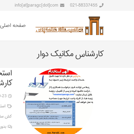
info[at]parsgc[dot]com
021-88337455
صفحه اصلی
کارشناس مکانیک دوار
استخ
کارش
9-23
است
کش ساز
بدون