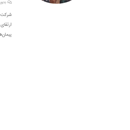
بدون
شرکت م
ارتقای
پیمان‌های EPC ” را ب