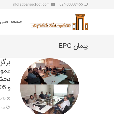
info[at]parsgc[dot]com
021-88337455
صفحه اصلی
پیمان EPC
برگز
و 1405
6-13
پیمان 