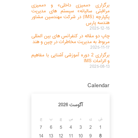
برگزاری «ممیزی داخلی» و «ممیزی
مراقبتی سالیانه» سیستم های مدیریت
یکپارچه (IMS) در شرکت مهندسین مشاور
هندسه پارس
2025-12-15
چاپ دو مقاله در کنفرانس های بین المللی
مربوط به مدیریت مخاطرات در چین و هند
2025-11-17
برگزاری 2 دوره آموزشی آشنایی با مفاهیم
و الزامات IMS
2025-08-13
Calendar
آگوست 2026
ش
ی
د
س
چ
پ
ج
7
6
5
4
3
2
1
14
13
12
11
10
9
8