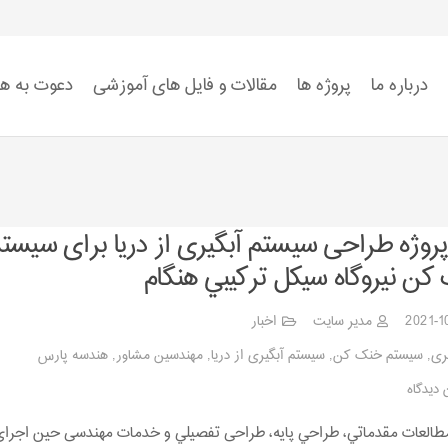
درباره ما
پروژه ها
مقالات و فایل های آموزشی
دعوت به ه
استاندارد ISO 9001
استاندارد ISO 14001
استاندارد ISO 45001:2018
ضوابط سیستم HSE
 پروژه طراحی سیستم آبگیری از دریا برای سيست
كن نيروگاه سيكل تركيبي هنگام
2021-1
مدیر سایت
اخبار
ری
,
سيستم خنک كن
,
سیستم آبگیری از دریا
,
مهندسین مشاور
,
هندسه پارس
 دیدگاه
مطالعات مقدماتي، طراحي پايه، طراحی تفصيلي و خدمات مهندسی حین اجرا