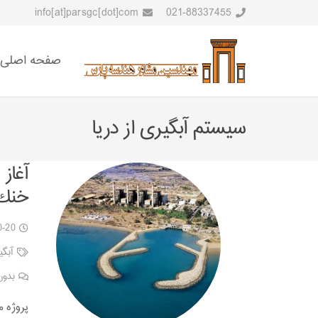
info[at]parsgc[dot]com
021-88337455
صفحه اصلی
سیستم آبگیری از دریا
آغاز
خنك 
0-20
آبگی
بدون
پروژه 