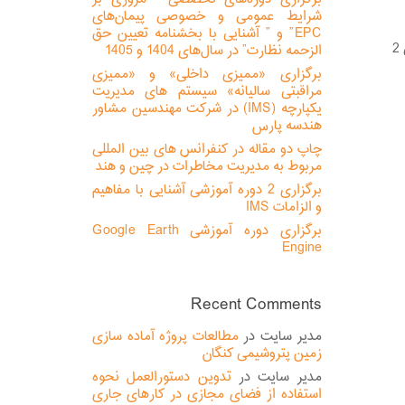
شرایط عمومی و خصوصی پیمان‌های
EPC” و ” آشنایی با بخشنامه تعیین حق
ذیل دعوت به همکاری می نماید. ردیف عنوان شغلی 1 کارشناس سیویل و زهکشی 2
الزحمه نظارت” در سال‌های 1404 و 1405
برگزاری «ممیزی داخلی» و «ممیزی
مراقبتی سالیانه» سیستم های مدیریت
یکپارچه (IMS) در شرکت مهندسین مشاور
هندسه پارس
چاپ دو مقاله در کنفرانس های بین المللی
مربوط به مدیریت مخاطرات در چین و هند
برگزاری 2 دوره آموزشی آشنایی با مفاهیم
و الزامات IMS
برگزاری دوره آموزشی Google Earth
Engine
Recent Comments
مدیر سایت
در
مطالعات پروژه آماده سازی
زمین پتروشیمی کنگان
مدیر سایت
در
تدوین دستورالعمل نحوه
استفاده از فضای مجازی در کارهای جاری