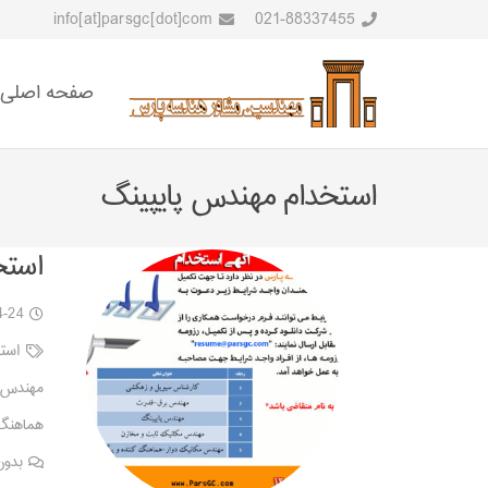
info[at]parsgc[dot]com
021-88337455
صفحه اصلی
استخدام مهندس پایپینگ
استخ
4-24
است
مهندس پ
هماهنگ 
بدون