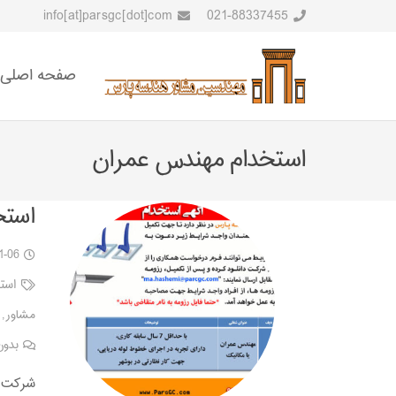
info[at]parsgc[dot]com
021-88337455
صفحه اصلی
استخدام مهندس عمران
استخ
1-06
است
مشاور
,
بدون
شرکت م