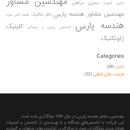
مهندسین مشاور
ممیزی مراقبتی
کنترل کیفیت
مهندسین مشاور هندسه پارس
ناظر مکانیک
نقشه کش سازه
هندسه پارس
کلینیک
کارشناس پیمان و رسیدگی
ژئوتکنیک
Categories
اخبار
(56)
فرصت های شغلی
(32)
مهندسين مشاور هندسه‌ پارس، در سال 1384 بنیانگذاری شده است.
این شرکت با تخصص‌هاي چندگانه و با بهره‌مندی از تخصص و تجربيات
طولاني‌مدت بنيانگذاران خود، با به‌كارگيري توانمندي‌هاي حرفه‌اي و گسترده