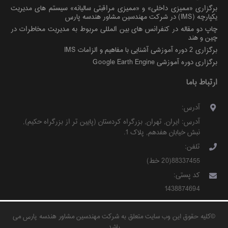
برگزاری «ممیزی داخلی» و «ممیزی مراقبتی سالیانه» سیستم های مدیریت
یکپارچه (IMS) در شرکت مهندسین مشاور هندسه پارس
چاپ دو مقاله در کنفرانس های بین المللی مربوط به مدیریت مخاطرات در
چین و هند
برگزاری 2 دوره آموزشی آشنایی با مفاهیم و الزامات IMS
برگزاری دوره آموزشی Google Earth Engine
ارتباط باما
آدرس:
آدرس:
ایران
,
تهران
,
بزرگراه کردستان (پایین تر از بزرگراه حکیم)
,
نبش خیابان هفدهم, پلاک 1
.
تلفن:
88337455(20 خط)
کد پستی:
1438874694
©
کلیه حقوق این وب سایت متعلق به شرکت مهندسین مشاور هندسه پارس می
باشد