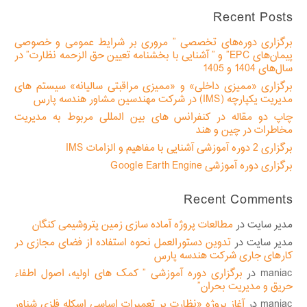
برای:
Recent Posts
برگزاری دوره‌های تخصصی ” مروری بر شرایط عمومی و خصوصی
پیمان‌های EPC” و ” آشنایی با بخشنامه تعیین حق الزحمه نظارت” در
سال‌های 1404 و 1405
برگزاری «ممیزی داخلی» و «ممیزی مراقبتی سالیانه» سیستم های
مدیریت یکپارچه (IMS) در شرکت مهندسین مشاور هندسه پارس
چاپ دو مقاله در کنفرانس های بین المللی مربوط به مدیریت
مخاطرات در چین و هند
برگزاری 2 دوره آموزشی آشنایی با مفاهیم و الزامات IMS
برگزاری دوره آموزشی Google Earth Engine
Recent Comments
مدیر سایت
در
مطالعات پروژه آماده سازی زمین پتروشیمی کنگان
مدیر سایت
در
تدوین دستورالعمل نحوه استفاده از فضای مجازی در
کارهای جاری شرکت هندسه پارس
maniac
در
برگزاری دوره آموزشی ” کمک های اولیه، اصول اطفاء
حریق و مدیریت بحران”
maniac
در
آغاز پروژه «نظارت بر تعمیرات اساسی اسکله فلزی شناور