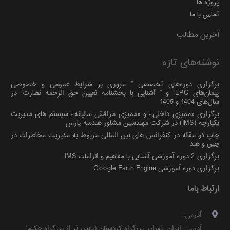
پروژه ها
تماس با ما
آخرین مطالب
نوشته‌های تازه
برگزاری دوره‌های تخصصی ” مروری بر شرایط عمومی و خصوصی
پیمان‌های EPC” و ” آشنایی با بخشنامه تعیین حق الزحمه نظارت” در
سال‌های 1404 و 1405
برگزاری «ممیزی داخلی» و «ممیزی مراقبتی سالیانه» سیستم های مدیریت
یکپارچه (IMS) در شرکت مهندسین مشاور هندسه پارس
چاپ دو مقاله در کنفرانس های بین المللی مربوط به مدیریت مخاطرات در
چین و هند
برگزاری 2 دوره آموزشی آشنایی با مفاهیم و الزامات IMS
برگزاری دوره آموزشی Google Earth Engine
ارتباط باما
آدرس:
آدرس:
ایران
,
تهران
,
بزرگراه کردستان (پایین تر از بزرگراه حکیم)
,