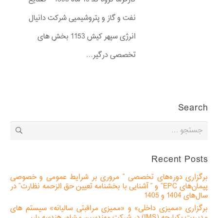
نفت و گاز و پتروشیمیی شرکت دانیال
انرژی سپهر کیش 1153 بخش های
تخصصی درگیر…
Search
جستجو
برای:
Recent Posts
برگزاری دوره‌های تخصصی ” مروری بر شرایط عمومی و خصوصی
پیمان‌های EPC” و ” آشنایی با بخشنامه تعیین حق الزحمه نظارت” در
سال‌های 1404 و 1405
برگزاری «ممیزی داخلی» و «ممیزی مراقبتی سالیانه» سیستم های
مدیریت یکپارچه (IMS) در شرکت مهندسین مشاور هندسه پارس