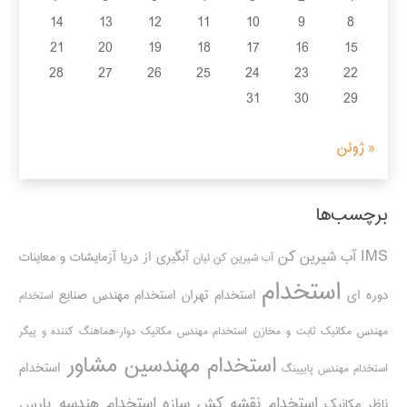
14
13
12
11
10
9
8
21
20
19
18
17
16
15
28
27
26
25
24
23
22
31
30
29
« ژوئن
برچسب‌ها
IMS
آب شیرین کن
آبگیری از دریا
آزمایشات و معاینات
آب شیرین کن لیان
استخدام
دوره ای
استخدام تهران
استخدام مهندس صنایع
استخدام
مهندس مکانیک ثابت و مخازن
استخدام مهندس مکانیک دوار-هماهنگ کننده و پیگر
استخدام مهندسین مشاور
استخدام
استخدام مهندس پایپینگ
استخدام نقشه کش سازه
استخدام هندسه پارس
ناظر مکانیک