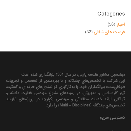
Categories
اخبار
(56)
فرصت های شغلی
(32)
مهندسين مشاور هندسه‌ پارس، در سال 1384 بنیانگذاری شده است.
این شرکت با تخصص‌هاي چندگانه و با بهره‌مندی از تخصص و تجربيات
طولاني‌مدت بنيانگذاران خود، با به‌كارگيري توانمندي‌هاي حرفه‌اي و گسترده
تيم كارشناسي و مديريتي، در زمينه‌هاي متنوع مهندسی فعاليت داشته و
توانایی ارائه خدمات مطالعاتي و مهندسي يكپارچه در پروژه‌هاي نيازمند
تخصص‌هاي چندگانه (Multi – Disciplines) را دارد.
دسترسی سریع