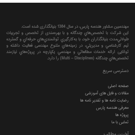
مهندسين مشاور هندسه‌ پارس، در سال 1384 بنیانگذاری شده است.
این شرکت با تخصص‌هاي چندگانه و با بهره‌مندی از تخصص و تجربيات
طولاني‌مدت بنيانگذاران خود، با به‌كارگيري توانمندي‌هاي حرفه‌اي و گسترده
تيم كارشناسي و مديريتي، در زمينه‌هاي متنوع مهندسی فعاليت داشته و
توانایی ارائه خدمات مطالعاتي و مهندسي يكپارچه در پروژه‌هاي نيازمند
تخصص‌هاي چندگانه (Multi – Disciplines) را دارد.
دسترسی سریع
صفحه اصلی
مقالات و فایل های آموزشی
رضایت نامه ها و تقدیر نامه ها
معرفی هندسه پارس
پروژه ها
تماس با ما
آخرین مطالب