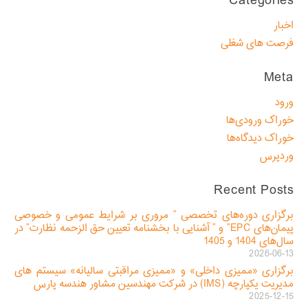
Categories
اخبار
فرصت های شغلی
Meta
ورود
خوراک ورودی‌ها
خوراک دیدگاه‌ها
وردپرس
Recent Posts
برگزاری دوره‌های تخصصی ” مروری بر شرایط عمومی و خصوصی
پیمان‌های EPC” و ” آشنایی با بخشنامه تعیین حق الزحمه نظارت” در
سال‌های 1404 و 1405
2026-06-13
برگزاری «ممیزی داخلی» و «ممیزی مراقبتی سالیانه» سیستم های
مدیریت یکپارچه (IMS) در شرکت مهندسین مشاور هندسه پارس
2025-12-15