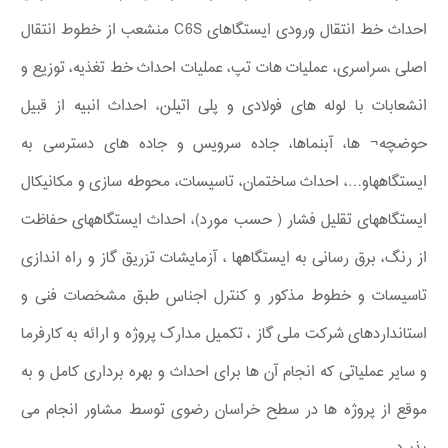
احداث خط انتقال ورودی ایستگاهای C6S منشعب از خطوط انتقال
اصلی ،سراسری، عملیات هات تپ، عملیات احداث خط تغذیه، توزیع و
انشعابات با لوله های فولادی و پلی اتیلن، احداث انبیه از قبیل
حوضچه¬ ها، آبنماها، جاده سرویس و جاده های دسترسی به
ایستگاههاو…، احداث ساختمان، تاسیسات، محوطه سازی و مکانیکال
ایستگاههای تقلیل فشار ( حسب مورد)، احداث ایستگاههای حفاظت
از رنگ، برق رسانی به ایستگاهها ، آزمایشات تزریق گاز و راه اندازی
تاسیسات و خطوط مذکور و کنترل اجناس طبق مشخصات فنی و
استانداردهای شرکت ملی گاز ، تکمیل مدارک پروژه و ارائه به کارفرما
و سایر عملیاتی که انجام آن ها برای احداث و بهره برداری کامل و به
موقع از پروژه ها در سطح خراسان رضوی توسط مشاور انجام می