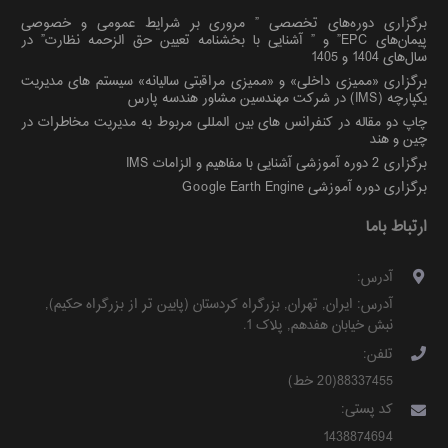
برگزاری دوره‌های تخصصی ” مروری بر شرایط عمومی و خصوصی
پیمان‌های EPC” و ” آشنایی با بخشنامه تعیین حق الزحمه نظارت” در
سال‌های 1404 و 1405
برگزاری «ممیزی داخلی» و «ممیزی مراقبتی سالیانه» سیستم های مدیریت
یکپارچه (IMS) در شرکت مهندسین مشاور هندسه پارس
چاپ دو مقاله در کنفرانس های بین المللی مربوط به مدیریت مخاطرات در
چین و هند
برگزاری 2 دوره آموزشی آشنایی با مفاهیم و الزامات IMS
برگزاری دوره آموزشی Google Earth Engine
ارتباط باما
آدرس:
آدرس:
ایران
,
تهران
,
بزرگراه کردستان (پایین تر از بزرگراه حکیم)
,
نبش خیابان هفدهم, پلاک 1
.
تلفن:
88337455(20 خط)
کد پستی:
1438874694