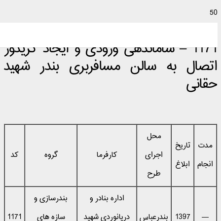
1171 – ساماندهی ورودی و ایجاد کریدور
اتصال به سالن مسافربری بندر شهید
حقانی
محل
مدت
تاریخ
اجرای
کارفرما
گروه
کد
انجام
ابلاغ
طرح
اداره بنادر و
بندرسازی و
—
1397
بندرعباس
دریانوردی شهید
سازه های
1171