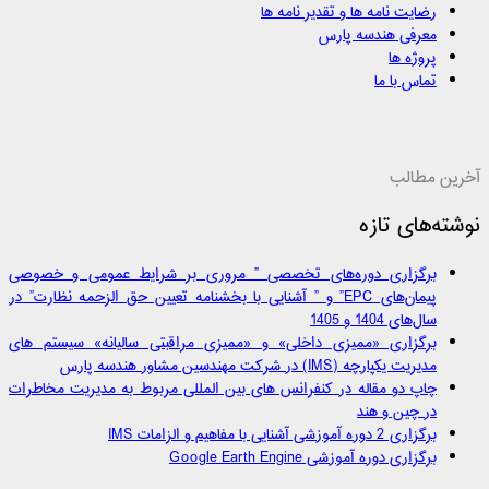
رضایت نامه ها و تقدیر نامه ها
معرفی هندسه پارس
پروژه ها
تماس با ما
آخرین مطالب
نوشته‌های تازه
برگزاری دوره‌های تخصصی ” مروری بر شرایط عمومی و خصوصی
پیمان‌های EPC” و ” آشنایی با بخشنامه تعیین حق الزحمه نظارت” در
سال‌های 1404 و 1405
برگزاری «ممیزی داخلی» و «ممیزی مراقبتی سالیانه» سیستم های
مدیریت یکپارچه (IMS) در شرکت مهندسین مشاور هندسه پارس
چاپ دو مقاله در کنفرانس های بین المللی مربوط به مدیریت مخاطرات
در چین و هند
برگزاری 2 دوره آموزشی آشنایی با مفاهیم و الزامات IMS
برگزاری دوره آموزشی Google Earth Engine