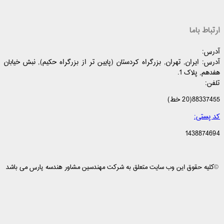
ارتباط باما
آدرس:
آدرس:
ایران
,
تهران
,
بزرگراه کردستان (پایین تر از بزرگراه حکیم)
,
نبش خیابان
هفدهم, پلاک 1
.
تلفن:
88337455(20 خط)
کد پستی:
1438874694
©
کلیه حقوق این وب سایت متعلق به شرکت مهندسین مشاور هندسه پارس می باشد