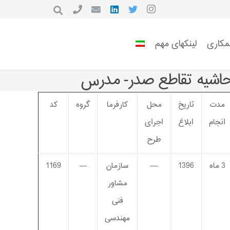
مکاری
لینکهای مهم
مدت
تاریخ
محل
کارفرما
گروه
کد
انجام
ابلاغ
اجرای
طرح
3 ماه
1396
—
سازمان
—
1169
مشاور
فنی
مهندسی