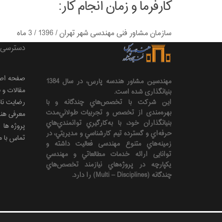
کارفرما و زمان انجام کار:
سازمان مشاور فنی مهندسی شهر تهران / 1396 / 3 ماه
دسترسی 
صفحه اص
مهندسين مشاور هندسه‌ پارس، در سال 1384
مقالات و 
بنیانگذاری شده است.
این شرکت با تخصص‌هاي چندگانه و با
رضایت نامه
بهره‌مندی از تخصص و تجربيات طولاني‌مدت
معرفی هن
بنيانگذاران خود، با به‌كارگيري توانمندي‌هاي
پروژه ها
حرفه‌اي و گسترده تيم كارشناسي و مديريتي، در
تماس با م
زمينه‌هاي متنوع مهندسی فعاليت داشته و
توانایی ارائه خدمات مطالعاتي و مهندسي
يكپارچه در پروژه‌هاي نيازمند تخصص‌هاي
چندگانه (Multi – Disciplines) را دارد.