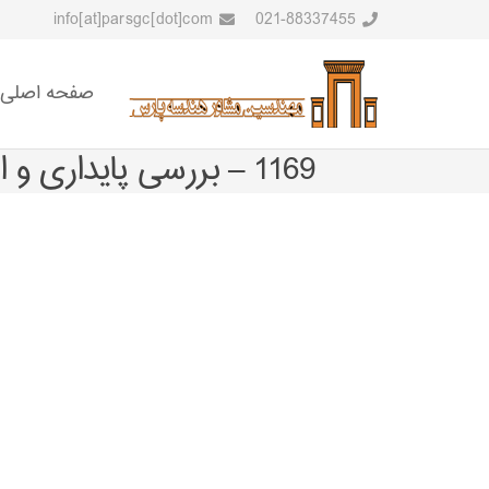
info[at]parsgc[dot]com
021-88337455
صفحه اصلی
1169 – بررسی پایداری و ارایه طرح پایدارسازی دیوار خاک مسلح حاشیه تقاطع صدر- مدرس