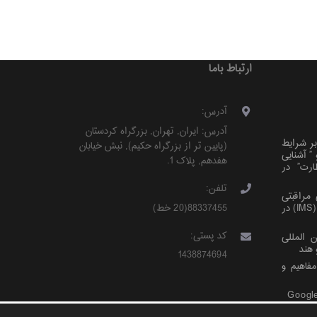
ارتباط باما
آدرس:
آدرس:
ایران
,
تهران
,
بزرگراه کردستان
ر شرایط
(پایین تر از بزرگراه حکیم)
,
نبش خیابان
خصوصی پیمان‌های EPC” و ” آشنایی
هفدهم, پلاک 1
.
ارت” در
تلفن:
مراقبتی
88337455(20 خط)
سالیانه» سیستم های مدیریت یکپارچه (IMS) در
کد پستی:
 المللی
هند
1438874694
ا مفاهیم و