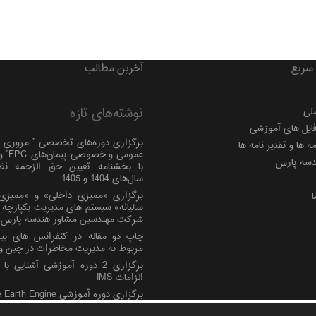
سریع
آخرین مطالب
نوشته‌های تازه
لی
فایل های آموزشی
برگزاری دوره‌های تخصصی ” مروری ب
 ها و تقدیر نامه ها
عمومی و 
دسه پارس
با بخشنامه تعیین حق الزحمه نظ
سال‌های 1404 و 1405
برگزاری «ممیزی داخلی» و «ممیزی 
ا
شرکت مهندسین مشاور هندسه پارس
چاپ دو مقاله در کنفرانس های بین
مربوط به مدیریت مخاطرات در چین و 
برگزاری 2 دوره آموزشی آشنایی ب
الزامات IMS
برگزاری دوره آموزشی Google Earth Engine