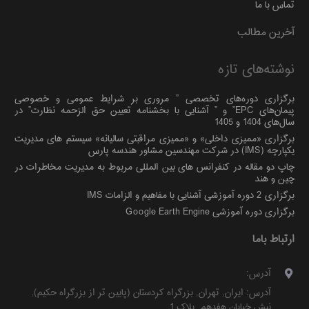
تماس با ما
آخرین مطالب
نوشته‌های تازه
برگزاری دوره‌های تخصصی ” مروری بر شرایط عمومی و خصوصی
پیمان‌های EPC” و ” آشنایی با بخشنامه تعیین حق الزحمه نظارت” در
سال‌های 1404 و 1405
برگزاری «ممیزی داخلی» و «ممیزی مراقبتی سالیانه» سیستم های مدیریت
یکپارچه (IMS) در شرکت مهندسین مشاور هندسه پارس
چاپ دو مقاله در کنفرانس های بین المللی مربوط به مدیریت مخاطرات در
چین و هند
برگزاری 2 دوره آموزشی آشنایی با مفاهیم و الزامات IMS
برگزاری دوره آموزشی Google Earth Engine
ارتباط باما
آدرس:
آدرس:
ایران
,
تهران
,
بزرگراه کردستان (پایین تر از بزرگراه حکیم)
,
نبش خیابان هفدهم, پلاک 1
.