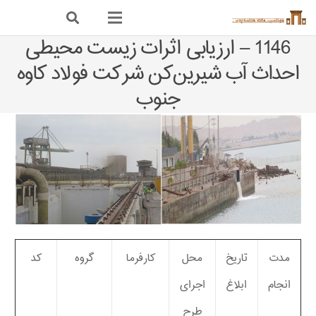
1146 – ارزیابی اثرات زیست ‌محیطی
احداث آب‌ شیرین‌کن شرکت فولاد کاوه
جنوب
مدت
تاریخ
محل
کارفرما
گروه
کد
انجام
ابلاغ
اجرای
طرح