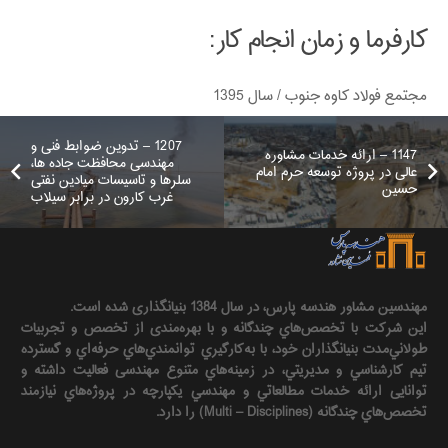
کارفرما و زمان انجام کار:
مجتمع فولاد کاوه جنوب / سال 1395
1207 – تدوین ضوابط فنی و
1147 – ارائه خدمات مشاوره
مهندسی محافظت جاده ها،
عالی در پروژه توسعه حرم امام
سلرها و تاسیسات میادین نفتی
حسین
غرب کارون در برابر سیلاب
مهندسين مشاور هندسه‌ پارس، در سال 1384 بنیانگذاری شده است.
این شرکت با تخصص‌هاي چندگانه و با بهره‌مندی از تخصص و تجربيات
طولاني‌مدت بنيانگذاران خود، با به‌كارگيري توانمندي‌هاي حرفه‌اي و گسترده
تيم كارشناسي و مديريتي، در زمينه‌هاي متنوع مهندسی فعاليت داشته و
توانایی ارائه خدمات مطالعاتي و مهندسي يكپارچه در پروژه‌هاي نيازمند
تخصص‌هاي چندگانه (Multi – Disciplines) را دارد.