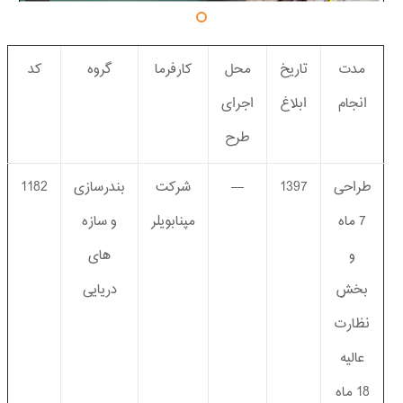
مدت
تاریخ
محل
کارفرما
گروه
کد
انجام
ابلاغ
اجرای
طرح
طراحی
1397
—
شرکت
بندرسازی
1182
7 ماه
مپنابویلر
و سازه
و
های
بخش
دریایی
نظارت
عالیه
18 ماه