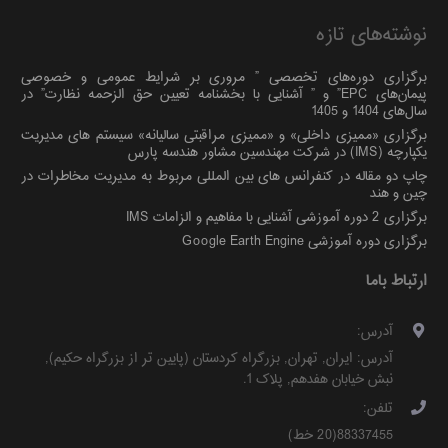
نوشته‌های تازه
برگزاری دوره‌های تخصصی ” مروری بر شرایط عمومی و خصوصی
پیمان‌های EPC” و ” آشنایی با بخشنامه تعیین حق الزحمه نظارت” در
سال‌های 1404 و 1405
برگزاری «ممیزی داخلی» و «ممیزی مراقبتی سالیانه» سیستم های مدیریت
یکپارچه (IMS) در شرکت مهندسین مشاور هندسه پارس
چاپ دو مقاله در کنفرانس های بین المللی مربوط به مدیریت مخاطرات در
چین و هند
برگزاری 2 دوره آموزشی آشنایی با مفاهیم و الزامات IMS
برگزاری دوره آموزشی Google Earth Engine
ارتباط باما
آدرس:
آدرس:
ایران
,
تهران
,
بزرگراه کردستان (پایین تر از بزرگراه حکیم)
,
نبش خیابان هفدهم, پلاک 1
.
تلفن:
88337455(20 خط)