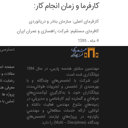
کارفرما و زمان انجام کار:
کارفرمای اصلی: سازمان بنادر و دریانوردی
کافرمای مستقیم: شرکت راهسازی و عمران ایران
4 ماه ، 1395
دسترسی 
صفحه اص
مهندسين مشاور هندسه‌ پارس، در سال 1384
مقالات و 
بنیانگذاری شده است.
این شرکت با تخصص‌هاي چندگانه و با
رضایت نامه
بهره‌مندی از تخصص و تجربيات طولاني‌مدت
معرفی هن
بنيانگذاران خود، با به‌كارگيري توانمندي‌هاي
پروژه ها
حرفه‌اي و گسترده تيم كارشناسي و مديريتي، در
تماس با م
زمينه‌هاي متنوع مهندسی فعاليت داشته و
توانایی ارائه خدمات مطالعاتي و مهندسي
يكپارچه در پروژه‌هاي نيازمند تخصص‌هاي
چندگانه (Multi – Disciplines) را دارد.