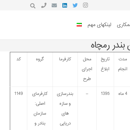
مکاری
لینکهای مهم
مدت
تاریخ
محل
کارفرما
گروه
کد
انجام
ابلاغ
اجرای
طرح
4 ماه
1395
–
بندرسازی
کارفرمای
1149
و سازه
اصلی:
های
سازمان
دریایی
بنادر و