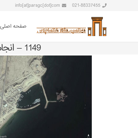
info[at]parsgc[dot]com
021-88337455
صفحه اصلی
1149 – انجام مطالعات پایه و تفصیلی پروژه موج‌شکن بندر رمچاه