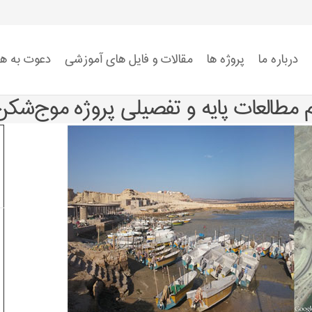
درباره ما
پروژه ها
مقالات و فایل های آموزشی
دعوت به ه
استاندارد ISO 9001
استاندارد ISO 14001
استاندارد ISO 45001:2018
ضوابط سیستم HSE