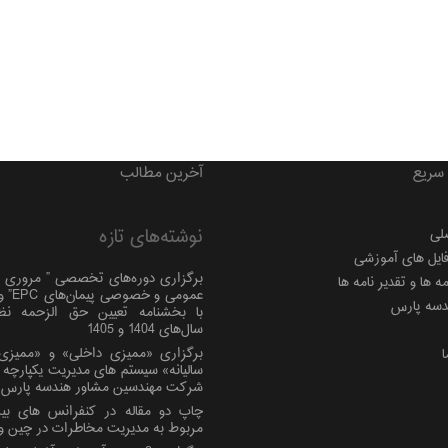
سریع
آخرین مطالب
نوشته‌های تازه
لی
فایل های آموزشی
برگزاری دوره‌های تخصصی ” مروری ب
 ها و تقدیر نامه ها
عمومی و 
دسه پارس
با بخشنامه تعیین حق الزحمه نظ
سال‌های 1404 و 1405
برگزاری «ممیزی داخلی» و «ممیزی 
ا
شرکت مهندسین مشاور هندسه پارس
چاپ دو مقاله در کنفرانس های بین
مربوط به مدیریت مخاطرات در چین و 