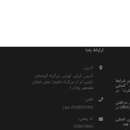
ارتباط باما
آدرس:
آدرس:
ایران
,
تهران
,
بزرگراه کردستان
ر شرایط
(پایین تر از بزرگراه حکیم)
,
نبش خیابان
خصوصی پیمان‌های EPC” و ” آشنایی
هفدهم, پلاک 1
.
ارت” در
تلفن:
مراقبتی
88337455(20 خط)
سالیانه» سیستم های مدیریت یکپارچه (IMS) در
کد پستی:
 المللی
هند
1438874694