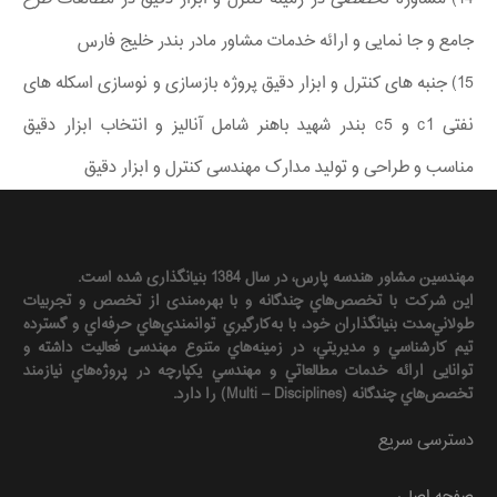
جامع و جا نمایی و ارائه خدمات مشاور مادر بندر خلیج فارس
15) جنبه های کنترل و ابزار دقیق پروژه بازسازی و نوسازی اسکله های
نفتی c1 و c5 بندر شهید باهنر شامل آنالیز و انتخاب ابزار دقیق
مناسب و طراحی و تولید مدارک مهندسی کنترل و ابزار دقیق
مهندسين مشاور هندسه‌ پارس، در سال 1384 بنیانگذاری شده است.
این شرکت با تخصص‌هاي چندگانه و با بهره‌مندی از تخصص و تجربيات
طولاني‌مدت بنيانگذاران خود، با به‌كارگيري توانمندي‌هاي حرفه‌اي و گسترده
تيم كارشناسي و مديريتي، در زمينه‌هاي متنوع مهندسی فعاليت داشته و
توانایی ارائه خدمات مطالعاتي و مهندسي يكپارچه در پروژه‌هاي نيازمند
تخصص‌هاي چندگانه (Multi – Disciplines) را دارد.
دسترسی سریع
صفحه اصلی