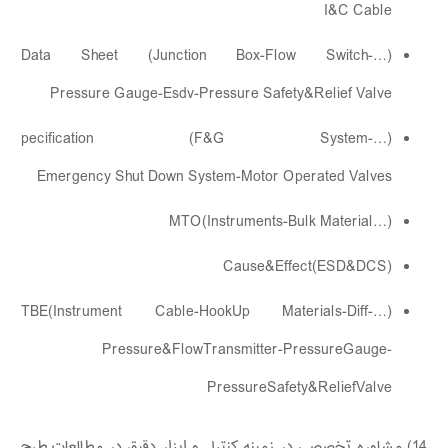
I&C Cable
(…Data Sheet (Junction Box-Flow Switch-
Pressure Gauge-Esdv-Pressure Safety&Relief Valve
(…pecification (F&G System-
Emergency Shut Down System-Motor Operated Valves
(…MTO(Instruments-Bulk Material
(Cause&Effect(ESD&DCS
(…TBE(Instrument Cable-HookUp Materials-Diff-
Pressure&FlowTransmitter-PressureGauge-
PressureSafety&ReliefValve
14) مشاوره تخصصی در زمینه کنترل و ابزار دقیق در مطالعات طرح